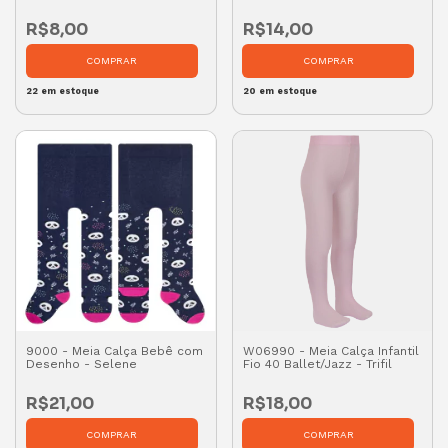
R$8,00
R$14,00
COMPRAR
COMPRAR
22
em estoque
20
em estoque
9000 - Meia Calça Bebê com
W06990 - Meia Calça Infantil
Desenho - Selene
Fio 40 Ballet/Jazz - Trifil
R$21,00
R$18,00
COMPRAR
COMPRAR