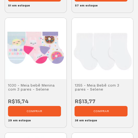
51
em estoque
57
em estoque
1030 - Meia bebê Menina
1355 - Meia Bebê com 3
com 3 pares - Selene
pares - Selene
R$15,74
R$13,77
COMPRAR
COMPRAR
29
em estoque
38
em estoque