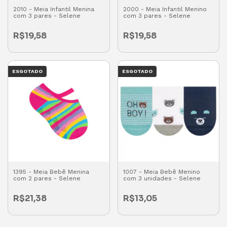
2010 - Meia Infantil Menina
2000 - Meia Infantil Menino
com 3 pares - Selene
com 3 pares - Selene
R$19,58
R$19,58
ESGOTADO
ESGOTADO
1395 - Meia Bebê Menina
1007 - Meia Bebê Menino
com 2 pares - Selene
com 3 unidades - Selene
R$21,38
R$13,05