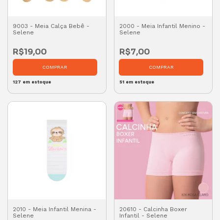
9003 - Meia Calça Bebê -
2000 - Meia Infantil Menino -
Selene
Selene
R$19,00
R$7,00
COMPRAR
COMPRAR
127
em estoque
51
em estoque
2010 - Meia Infantil Menina -
20610 - Calcinha Boxer
Selene
Infantil - Selene