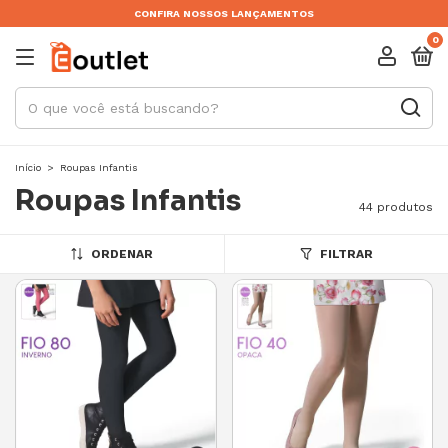
CONFIRA NOSSOS LANÇAMENTOS
0
Início
>
Roupas Infantis
Roupas Infantis
44 produtos
ORDENAR
FILTRAR