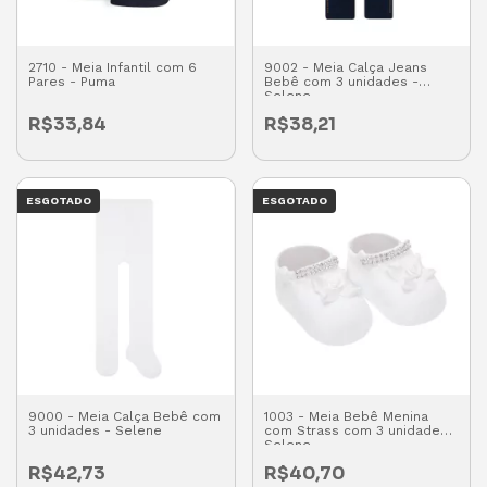
2710 - Meia Infantil com 6
9002 - Meia Calça Jeans
Pares - Puma
Bebê com 3 unidades -
Selene
R$33,84
R$38,21
ESGOTADO
ESGOTADO
9000 - Meia Calça Bebê com
1003 - Meia Bebê Menina
3 unidades - Selene
com Strass com 3 unidades -
Selene
R$42,73
R$40,70