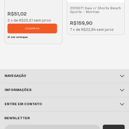
31312571 Saia c/ Shorts Beach
Sports - Mormaii
R$51,02
2
x
de
R$25,51
sem juros
R$159,90
COMPRAR
7
x
de
R$22,84
sem juros
31
em estoque
NAVEGAÇÃO
INFORMAÇÕES
ENTRE EM CONTATO
NEWSLETTER