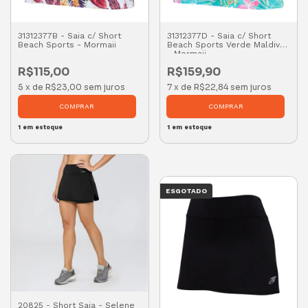
31312377B - Saia c/ Short
31312377D - Saia c/ Short
Beach Sports - Mormaii
Beach Sports Verde Maldivas
- Mormaii
R$115,00
R$159,90
5
x
de
R$23,00
sem juros
7
x
de
R$22,84
sem juros
COMPRAR
COMPRAR
1
em estoque
1
em estoque
ESGOTADO
20825 - Short Saia - Selene