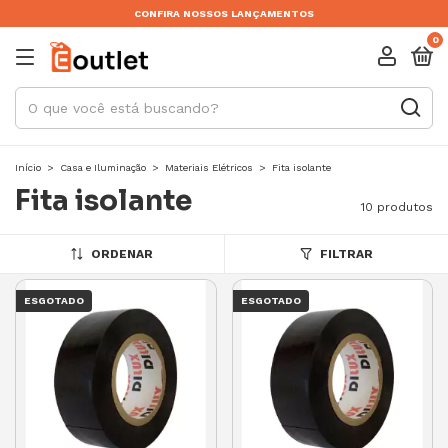
CONFIRA NOSSOS LANÇAMENTOS
0
Início
>
Casa e Iluminação
>
Materiais Elétricos
>
Fita isolante
Fita isolante
10 produtos
ORDENAR
FILTRAR
ESGOTADO
ESGOTADO