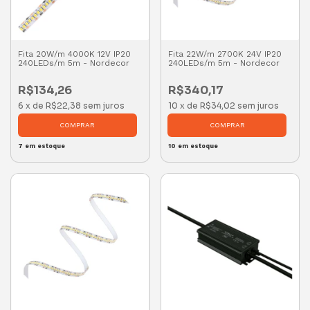
Fita 20W/m 4000K 12V IP20
Fita 22W/m 2700K 24V IP20
240LEDs/m 5m - Nordecor
240LEDs/m 5m - Nordecor
R$134,26
R$340,17
6
x
de
R$22,38
sem juros
10
x
de
R$34,02
sem juros
7
em estoque
10
em estoque