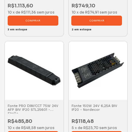
R$1.113,60
R$749,10
10
x
de
R$111,36
sem juros
10
x
de
R$74,91
sem juros
3
em estoque
2
em estoque
Fonte PRO DIM/CCT 75W 24V
Fonte 150W 24V 6,25A BIV
AFP BIV IP20 STL25601 -
IP20 - Nordecor
Stella
R$485,80
R$118,48
10
x
de
R$48,58
sem juros
5
x
de
R$23,70
sem juros