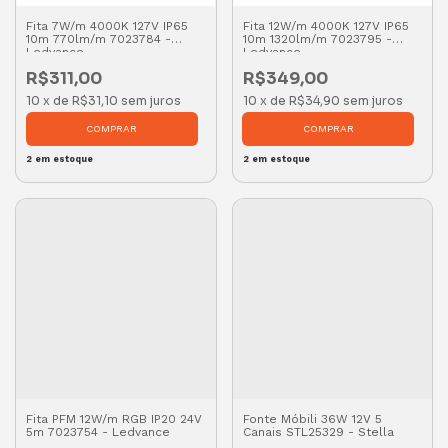
Fita 7W/m 4000K 127V IP65
Fita 12W/m 4000K 127V IP65
10m 770lm/m 7023784 -
10m 1320lm/m 7023795 -
Ledvance
Ledvance
R$311,00
R$349,00
10
x
de
R$31,10
sem juros
10
x
de
R$34,90
sem juros
2
em estoque
2
em estoque
Fita PFM 12W/m RGB IP20 24V
Fonte Móbili 36W 12V 5
5m 7023754 - Ledvance
Canais STL25329 - Stella