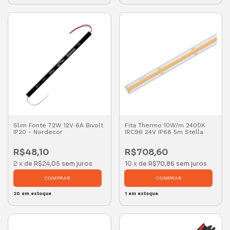
Slim Fonte 72W 12V 6A Bivolt
Fita Thermo 10W/m 2400K
IP20 - Nordecor
IRC96 24V IP68 5m Stella
R$48,10
R$708,60
2
x
de
R$24,05
sem juros
10
x
de
R$70,86
sem juros
20
em estoque
1
em estoque