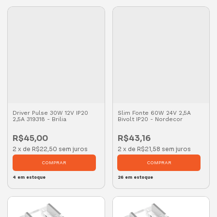
Driver Pulse 30W 12V IP20
Slim Fonte 60W 24V 2,5A
2,5A 319318 - Brilia
Bivolt IP20 - Nordecor
R$45,00
R$43,16
2
x
de
R$22,50
sem juros
2
x
de
R$21,58
sem juros
4
em estoque
26
em estoque