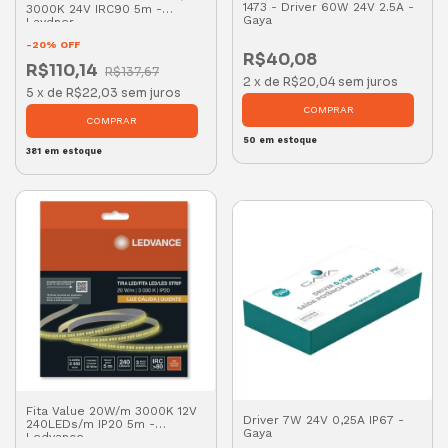
1473 - Driver 60W 24V 2.5A -
3000K 24V IRC90 5m -
Gaya
Laydner
-
20
%
OFF
R$40,08
R$110,14
R$137,67
2
x
de
R$20,04
sem juros
5
x
de
R$22,03
sem juros
50
em estoque
381
em estoque
Fita Value 20W/m 3000K 12V
Driver 7W 24V 0,25A IP67 -
240LEDs/m IP20 5m -
Gaya
Ledvance