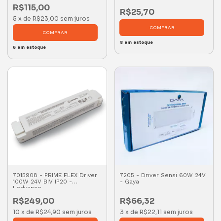
R$115,00
R$25,70
5
x
de
R$23,00
sem juros
8
em estoque
6
em estoque
7015908 - PRIME FLEX Driver
7205 - Driver Sensi 60W 24V
100W 24V BIV IP20 -
- Gaya
Ledvance
R$249,00
R$66,32
10
x
de
R$24,90
sem juros
3
x
de
R$22,11
sem juros