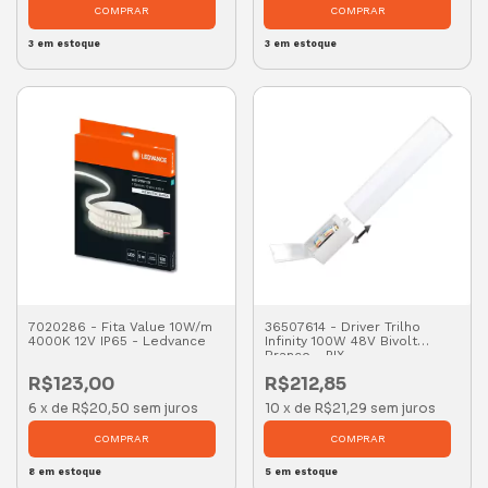
3
em estoque
3
em estoque
7020286 - Fita Value 10W/m
36507614 - Driver Trilho
4000K 12V IP65 - Ledvance
Infinity 100W 48V Bivolt
Branco - PIX
R$123,00
R$212,85
6
x
de
R$20,50
sem juros
10
x
de
R$21,29
sem juros
8
em estoque
5
em estoque