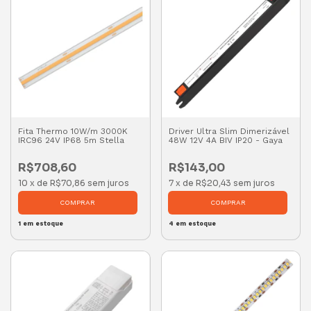
Fita Thermo 10W/m 3000K
Driver Ultra Slim Dimerizável
IRC96 24V IP68 5m Stella
48W 12V 4A BIV IP20 - Gaya
R$708,60
R$143,00
10
x
de
R$70,86
sem juros
7
x
de
R$20,43
sem juros
1
em estoque
4
em estoque