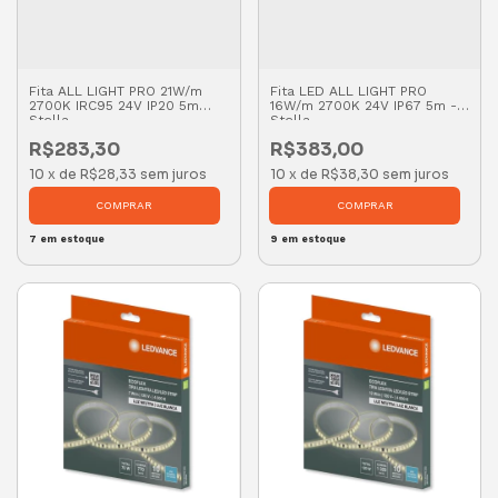
Fita ALL LIGHT PRO 21W/m
Fita LED ALL LIGHT PRO
2700K IRC95 24V IP20 5m
16W/m 2700K 24V IP67 5m -
Stella
Stella
R$283,30
R$383,00
10
x
de
R$28,33
sem juros
10
x
de
R$38,30
sem juros
7
em estoque
9
em estoque