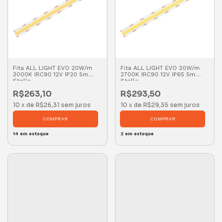
Fita ALL LIGHT EVO 20W/m
Fita ALL LIGHT EVO 20W/m
3000K IRC90 12V IP20 5m
2700K IRC90 12V IP65 5m
Stella
Stella
R$263,10
R$293,50
10
x
de
R$26,31
sem juros
10
x
de
R$29,35
sem juros
14
em estoque
2
em estoque