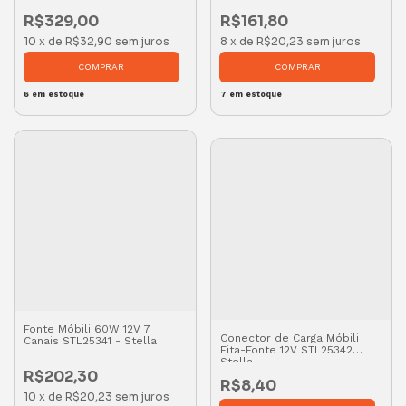
R$329,00
R$161,80
10
x
de
R$32,90
sem juros
8
x
de
R$20,23
sem juros
6
em estoque
7
em estoque
Fonte Móbili 60W 12V 7
Conector de Carga Móbili
Canais STL25341 - Stella
Fita-Fonte 12V STL25342
Stella
R$202,30
R$8,40
10
x
de
R$20,23
sem juros