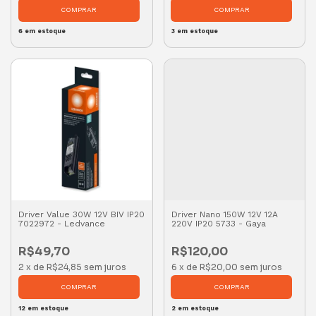
6
em estoque
3
em estoque
Driver Value 30W 12V BIV IP20
Driver Nano 150W 12V 12A
7022972 - Ledvance
220V IP20 5733 - Gaya
R$49,70
R$120,00
2
x
de
R$24,85
sem juros
6
x
de
R$20,00
sem juros
12
em estoque
2
em estoque