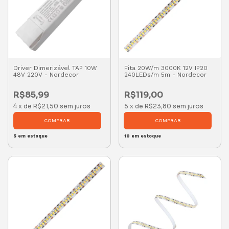
Driver Dimerizável TAP 10W
Fita 20W/m 3000K 12V IP20
48V 220V - Nordecor
240LEDs/m 5m - Nordecor
R$85,99
R$119,00
4
x
de
R$21,50
sem juros
5
x
de
R$23,80
sem juros
5
em estoque
10
em estoque