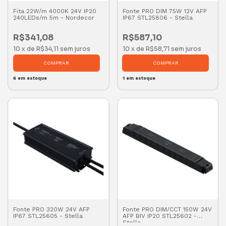
Fita 22W/m 4000K 24V IP20
Fonte PRO DIM 75W 12V AFP
240LEDs/m 5m - Nordecor
IP67 STL25806 - Stella
R$341,08
R$587,10
10
x
de
R$34,11
sem juros
10
x
de
R$58,71
sem juros
6
em estoque
1
em estoque
Fonte PRO 320W 24V AFP
Fonte PRO DIM/CCT 150W 24V
IP67 STL25605 - Stella
AFP BIV IP20 STL25602 -
Stella