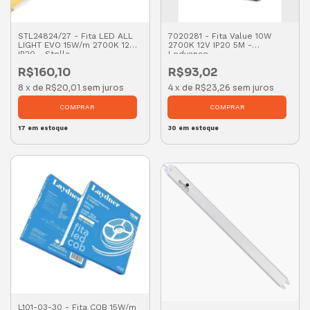
STL24824/27 - Fita LED ALL
7020281 - Fita Value 10W
LIGHT EVO 15W/m 2700K 12V
2700K 12V IP20 5M -
IP20 - Stella
Ledvance
R$160,10
R$93,02
8
x
de
R$20,01
sem juros
4
x
de
R$23,26
sem juros
17
em estoque
30
em estoque
L101-03-30 - Fita COB 15W/m