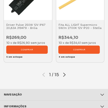
Driver Pulse 250W 12V IP67
Fita ALL LIGHT Supermicro
20,83A 319479 - Brilia
5W/m 2700K 12V IP20 - Stella
R$269,00
R$344,10
10
x
de
R$26,90
sem juros
10
x
de
R$34,41
sem juros
5
em estoque
4
em estoque
1
/
15
NAVEGAÇÃO
INFORMAÇÕES