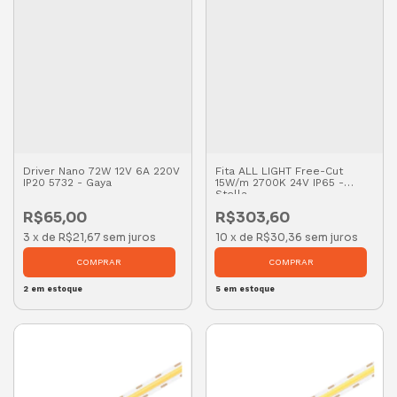
Driver Nano 72W 12V 6A 220V
Fita ALL LIGHT Free-Cut
IP20 5732 - Gaya
15W/m 2700K 24V IP65 -
Stella
R$65,00
R$303,60
3
x
de
R$21,67
sem juros
10
x
de
R$30,36
sem juros
2
em estoque
5
em estoque