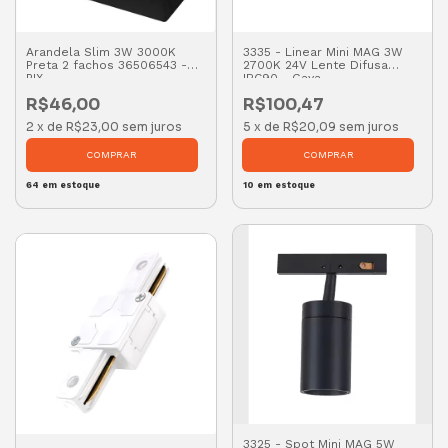
Arandela Slim 3W 3000K
3335 - Linear Mini MAG 3W
Preta 2 fachos 36506543 -
2700K 24V Lente Difusa
PIX
IRC90 - Gaya
R$46,00
R$100,47
2
x
de
R$23,00
sem juros
5
x
de
R$20,09
sem juros
64
em estoque
10
em estoque
3325 - Spot Mini MAG 5W