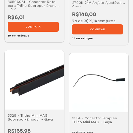
36506061 - Conector Reto
2700K 24V Ângulo Ajustável -
para Trilho Sobrepor Branco
Gaya
- PIX
R$148,00
R$6,01
7
x
de
R$21,14
sem juros
10
em estoque
11
em estoque
3329 - Trilho Mini MAG
3334 - Conector Simples
Sobrepor-Embutir - Gaya
Trilho Mini MAG - Gaya
R$135,98