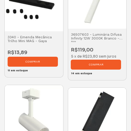
36507603 - Luminária Difusa
3340 - Emenda Mecânica
Infinity 12W 3000K Branco -
Trilho Mini MAG - Gaya
PIX
R$119,00
R$13,89
5
x
de
R$23,80
sem juros
11
em estoque
14
em estoque