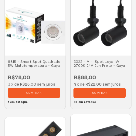
9815 - Smart Spot Quadrado
3322 - Mini Spot Leya 1W
5W Multitemperatura - Gaya
2700K 24V 2un Preto - Gaya
R$78,00
R$88,00
3
x
de
R$26,00
sem juros
4
x
de
R$22,00
sem juros
1
em estoque
30
em estoque