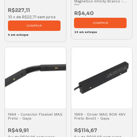
Magnético Infinity Branco -
PIX
R$227,11
R$4,40
10
x
de
R$22,71
sem juros
24
em estoque
5
em estoque
1964 - Conector Flexível MAG
1969 - Driver MAG 90W 48V
Preto - Gaya
Preto Bivolt - Gaya
R$49,91
R$114,67