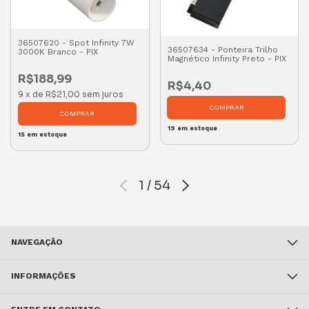
36507620 - Spot Infinity 7W
36507634 - Ponteira Trilho
3000K Branco - PIX
Magnético Infinity Preto - PIX
R$188,99
R$4,40
9
x
de
R$21,00
sem juros
19
em estoque
15
em estoque
1
/
54
NAVEGAÇÃO
INFORMAÇÕES