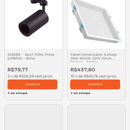
305588 - Spot Trilho Preto
Painel Dimerizável S.Deep
p/PAR20 - Brilia
36W 4000K 220V 50cm
Branco - Stella
R$79,77
R$437,60
3
x
de
R$26,59
sem juros
10
x
de
R$43,76
sem juros
4
em estoque
4
em estoque