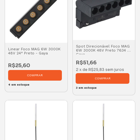
Spot Direcionável Foco MAG
Linear Foco MAG 6W 3000K
6W 3000K 48V Preto 7634 -
48V 24° Preto - Gaya
Gaya
R$51,66
R$25,60
2
x
de
R$25,83
sem juros
4
em estoque
3
em estoque