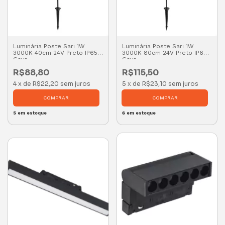
Luminária Poste Sari 1W
Luminária Poste Sari 1W
3000K 40cm 24V Preto IP65 -
3000K 80cm 24V Preto IP65 -
Gaya
Gaya
R$88,80
R$115,50
4
x
de
R$22,20
sem juros
5
x
de
R$23,10
sem juros
5
em estoque
6
em estoque