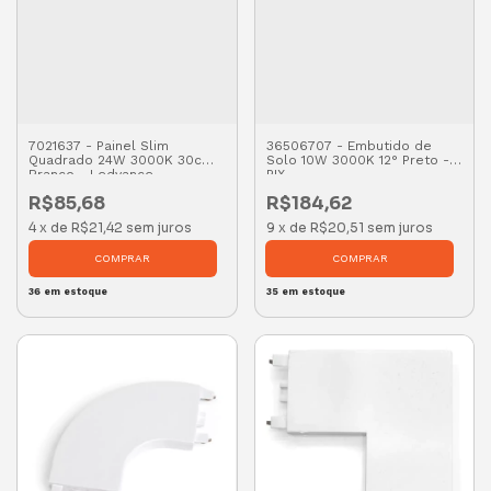
7021637 - Painel Slim
36506707 - Embutido de
Quadrado 24W 3000K 30cm
Solo 10W 3000K 12° Preto -
Branco - Ledvance
PIX
R$85,68
R$184,62
4
x
de
R$21,42
sem juros
9
x
de
R$20,51
sem juros
36
em estoque
35
em estoque