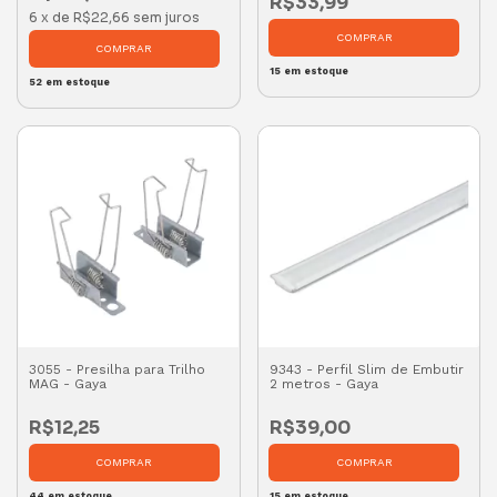
R$33,99
6
x
de
R$22,66
sem juros
15
em estoque
52
em estoque
3055 - Presilha para Trilho
9343 - Perfil Slim de Embutir
MAG - Gaya
2 metros - Gaya
R$12,25
R$39,00
44
em estoque
15
em estoque