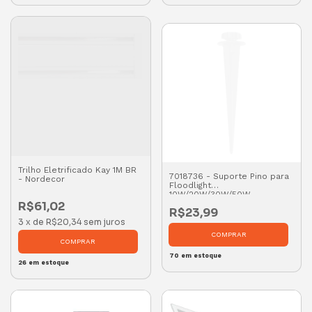
Trilho Eletrificado Kay 1M BR
7018736 - Suporte Pino para
- Nordecor
Floodlight
10W/20W/30W/50W -
Ledvance
R$61,02
R$23,99
3
x
de
R$20,34
sem juros
70
em estoque
26
em estoque