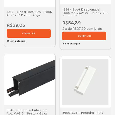
1954 - Spot Direcionável
1952 - Linear MAG 12W 2700K
Foco MAG 6W 2700K 48V 24°
48V 120° Preto - Gaya
Preto - Gaya
R$54,39
R$39,06
2
x
de
R$27,20
sem juros
10
em estoque
9
em estoque
3046 - Trilho Embutir Com
36507635 - Ponteira Trilho
Aba MAG 2m Preto - Gaya