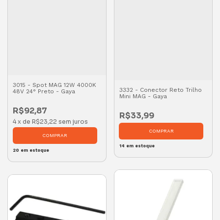
3015 - Spot MAG 12W 4000K
3332 - Conector Reto Trilho
48V 24° Preto - Gaya
Mini MAG - Gaya
R$92,87
R$33,99
4
x
de
R$23,22
sem juros
14
em estoque
20
em estoque