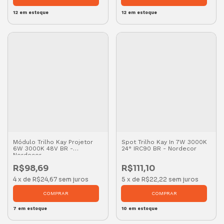
12
em estoque
12
em estoque
Módulo Trilho Kay Projetor
Spot Trilho Kay In 7W 3000K
6W 3000K 48V BR -
24° IRC90 BR - Nordecor
Nordecor
R$98,69
R$111,10
4
x
de
R$24,67
sem juros
5
x
de
R$22,22
sem juros
7
em estoque
10
em estoque