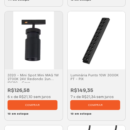
3320 - Mini Spot Mini MAG 1W
Luminária Punto 10W 3000K
2700K 24V Redondo 2un
PT - PIX
IRC90 - Gaya
R$126,58
R$149,35
6
x
de
R$21,10
sem juros
7
x
de
R$21,34
sem juros
10
em estoque
10
em estoque