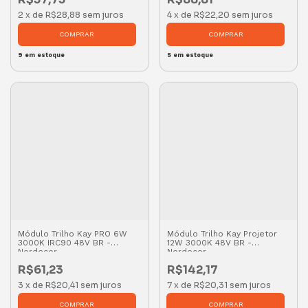
2
x
de
R$28,88
sem juros
4
x
de
R$22,20
sem juros
9
em estoque
5
em estoque
Módulo Trilho Kay PRO 6W
Módulo Trilho Kay Projetor
3000K IRC90 48V BR -
12W 3000K 48V BR -
Nordecor
Nordecor
R$61,23
R$142,17
3
x
de
R$20,41
sem juros
7
x
de
R$20,31
sem juros