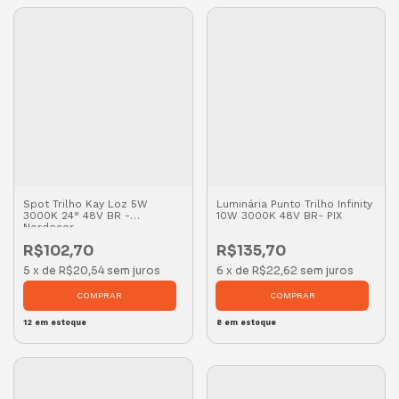
Spot Trilho Kay Loz 5W
Luminária Punto Trilho Infinity
3000K 24° 48V BR -
10W 3000K 48V BR- PIX
Nordecor
R$102,70
R$135,70
5
x
de
R$20,54
sem juros
6
x
de
R$22,62
sem juros
12
em estoque
8
em estoque