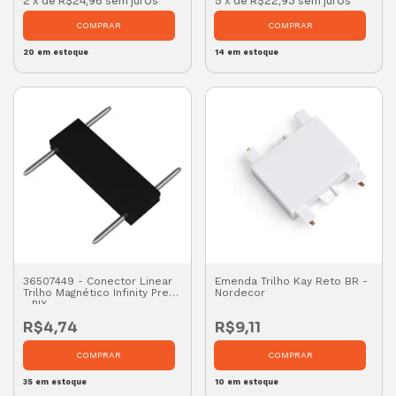
2
x
de
R$24,96
sem juros
5
x
de
R$22,93
sem juros
20
em estoque
14
em estoque
36507449 - Conector Linear
Emenda Trilho Kay Reto BR -
Trilho Magnético Infinity Preto
Nordecor
- PIX
R$4,74
R$9,11
35
em estoque
10
em estoque