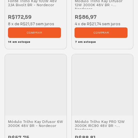
Fonte Trilho Kay 100W 48V
Módulo Trilho Kay Difusor
2,1A Bivolt BR - Nordecor
12W 3000K 48V BR -
Nordecor
R$172,59
R$86,97
8
x
de
R$21,57
sem juros
4
x
de
R$21,74
sem juros
14
em estoque
7
em estoque
Módulo Trilho Kay Difusor 6W
Módulo Trilho Kay PRO 12W
3000K 48V BR - Nordecor
3000K IRC90 48V BR -
Nordecor
R$57,75
R$88,81