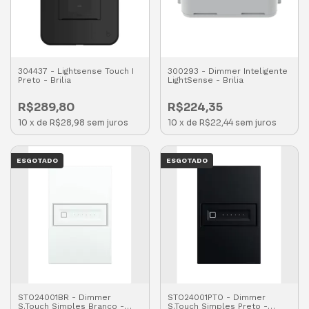
304437 - Lightsense Touch I
300293 - Dimmer Inteligente
Preto - Brilia
LightSense - Brilia
R$289,80
R$224,35
10
x
de
R$28,98
sem juros
10
x
de
R$22,44
sem juros
ESGOTADO
ESGOTADO
STO24001BR - Dimmer
STO24001PTO - Dimmer
S.Touch Simples Branco -
S.Touch Simples Preto -