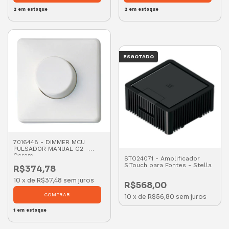
2
em estoque
2
em estoque
ESGOTADO
7016448 - DIMMER MCU
PULSADOR MANUAL G2 -
Osram
STO24071 - Amplificador
S.Touch para Fontes - Stella
R$374,78
10
x
de
R$37,48
sem juros
R$568,00
10
x
de
R$56,80
sem juros
1
em estoque