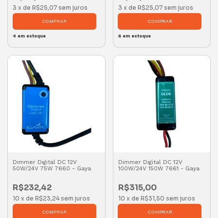
3
x
de
R$25,07
sem juros
3
x
de
R$25,07
sem juros
4
em estoque
6
em estoque
Dimmer Digital DC 12V
Dimmer Digital DC 12V
50W/24V 75W 7660 - Gaya
100W/24V 150W 7661 - Gaya
R$232,42
R$315,00
10
x
de
R$23,24
sem juros
10
x
de
R$31,50
sem juros