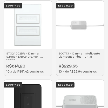
ESGOTADO
ESGOTADO
STO24002BR - Dimmer
300743 - Dimmer Inteligente
S.Touch Duplo Branco -
LightSense Plug - Brilia
Stella
R$814,20
R$229,35
10
x
de
R$81,42
sem juros
10
x
de
R$22,94
sem juros
ESGOTADO
ESGOTADO