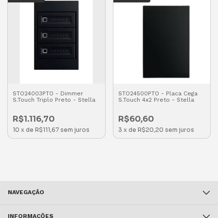
STO24003PTO - Dimmer
STO24500PTO - Placa Cega
S.Touch Triplo Preto - Stella
S.Touch 4x2 Preto - Stella
R$1.116,70
R$60,60
10
x
de
R$111,67
sem juros
3
x
de
R$20,20
sem juros
NAVEGAÇÃO
INFORMAÇÕES