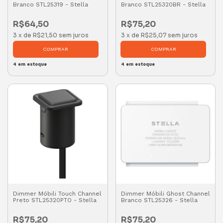
Branco STL25319 - Stella
Branco STL25320BR - Stella
R$64,50
R$75,20
3
x
de
R$21,50
sem juros
3
x
de
R$25,07
sem juros
4
em estoque
4
em estoque
Dimmer Móbili Touch Channel
Dimmer Móbili Ghost Channel
Preto STL25320PTO - Stella
Branco STL25326 - Stella
R$75,20
R$75,20