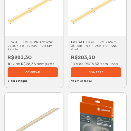
Fita ALL LIGHT PRO 21W/m
Fita ALL LIGHT PRO 21W/m
2700K IRC95 24V IP20 5m
3000K IRC95 24V IP20 5m
Stella
Stella
R$283,30
R$283,30
10
x
de
R$28,33
sem juros
10
x
de
R$28,33
sem juros
7
em estoque
12
em estoque