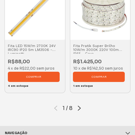
Fita LED 15W/m 2700K 24V
Fita Pratik Super Brilho
IRC90 IP20 5m LM3506 -
10W/m 3000K 220V 100m
Luminatti
IP65 - Gaya
R$88,00
R$1.425,00
4
x
de
R$22,00
sem juros
10
x
de
R$142,50
sem juros
4
em estoque
1
em estoque
1
/
8
NAVEGAÇÃO