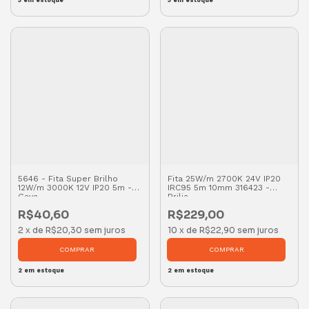
5646 - Fita Super Brilho
Fita 25W/m 2700K 24V IP20
12W/m 3000K 12V IP20 5m -
IRC95 5m 10mm 316423 -
Gaya
Brilia
R$40,60
R$229,00
2
x
de
R$20,30
sem juros
10
x
de
R$22,90
sem juros
2
em estoque
2
em estoque