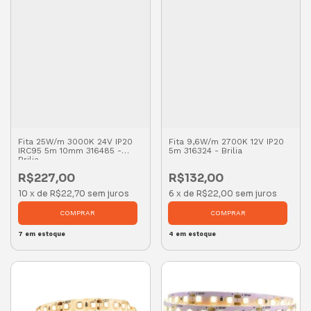
Fita 25W/m 3000K 24V IP20
Fita 9,6W/m 2700K 12V IP20
IRC95 5m 10mm 316485 -
5m 316324 - Brilia
Brilia
R$227,00
R$132,00
10
x
de
R$22,70
sem juros
6
x
de
R$22,00
sem juros
7
em estoque
4
em estoque