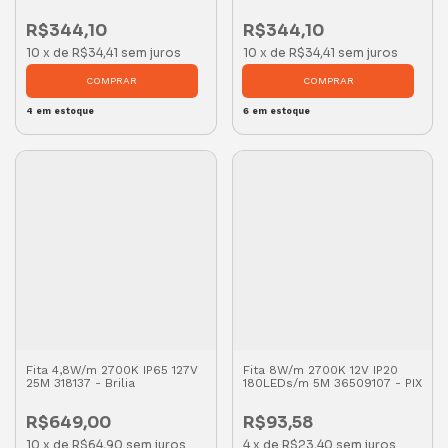
R$344,10
R$344,10
10
x
de
R$34,41
sem juros
10
x
de
R$34,41
sem juros
4
em estoque
6
em estoque
Fita 4,8W/m 2700K IP65 127V
Fita 8W/m 2700K 12V IP20
25M 318137 - Brilia
180LEDs/m 5M 36509107 - PIX
R$649,00
R$93,58
10
x
de
R$64,90
sem juros
4
x
de
R$23,40
sem juros