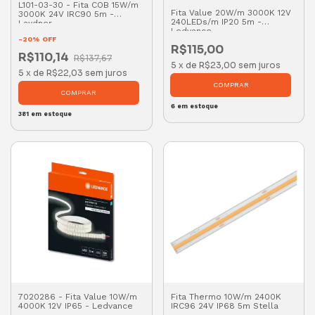
L101-03-30 - Fita COB 15W/m
Fita Value 20W/m 3000K 12V
3000K 24V IRC90 5m -
240LEDs/m IP20 5m -
Laydner
Ledvance
-
20
%
OFF
R$115,00
R$110,14
R$137,67
5
x
de
R$23,00
sem juros
5
x
de
R$22,03
sem juros
6
em estoque
381
em estoque
7020286 - Fita Value 10W/m
Fita Thermo 10W/m 2400K
4000K 12V IP65 - Ledvance
IRC96 24V IP68 5m Stella