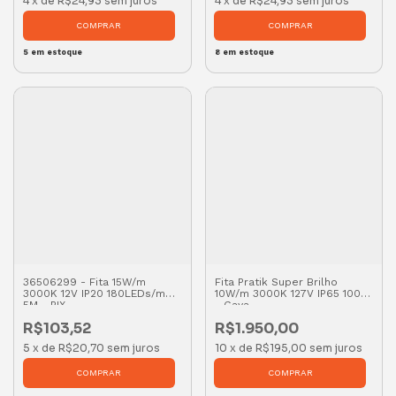
4
x
de
R$24,93
sem juros
4
x
de
R$24,93
sem juros
5
em estoque
8
em estoque
36506299 - Fita 15W/m
Fita Pratik Super Brilho
3000K 12V IP20 180LEDs/m
10W/m 3000K 127V IP65 100m
5M - PIX
- Gaya
R$103,52
R$1.950,00
5
x
de
R$20,70
sem juros
10
x
de
R$195,00
sem juros