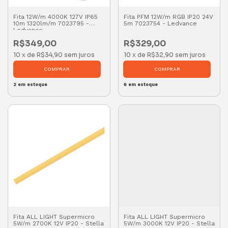
Fita 12W/m 4000K 127V IP65
Fita PFM 12W/m RGB IP20 24V
10m 1320lm/m 7023795 -
5m 7023754 - Ledvance
Ledvance
R$349,00
R$329,00
10
x
de
R$34,90
sem juros
10
x
de
R$32,90
sem juros
2
em estoque
6
em estoque
Fita ALL LIGHT Supermicro
Fita ALL LIGHT Supermicro
5W/m 2700K 12V IP20 - Stella
5W/m 3000K 12V IP20 - Stella