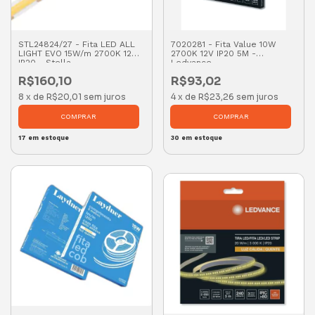
STL24824/27 - Fita LED ALL
7020281 - Fita Value 10W
LIGHT EVO 15W/m 2700K 12V
2700K 12V IP20 5M -
IP20 - Stella
Ledvance
R$160,10
R$93,02
8
x
de
R$20,01
sem juros
4
x
de
R$23,26
sem juros
17
em estoque
30
em estoque