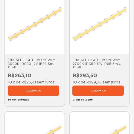
Fita ALL LIGHT EVO 20W/m
Fita ALL LIGHT EVO 20W/m
3000K IRC90 12V IP20 5m
2700K IRC90 12V IP65 5m
Stella
Stella
R$263,10
R$293,50
10
x
de
R$26,31
sem juros
10
x
de
R$29,35
sem juros
14
em estoque
2
em estoque