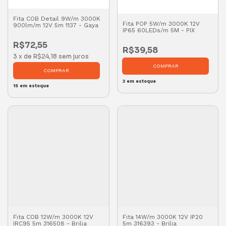
Fita COB Detail 9W/m 3000K
Fita POP 5W/m 3000K 12V
900lm/m 12V 5m 1137 - Gaya
IP65 60LEDs/m 5M - PIX
R$72,55
R$39,58
3
x
de
R$24,18
sem juros
3
em estoque
15
em estoque
Fita COB 12W/m 3000K 12V
Fita 14W/m 3000K 12V IP20
IRC95 5m 316508 - Brilia
5m 316393 - Brilia