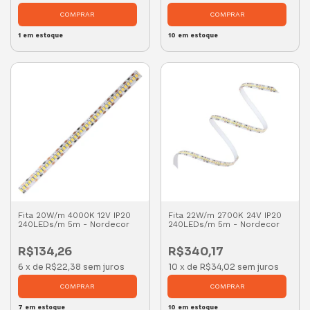
1
em estoque
10
em estoque
Fita 20W/m 4000K 12V IP20
Fita 22W/m 2700K 24V IP20
240LEDs/m 5m - Nordecor
240LEDs/m 5m - Nordecor
R$134,26
R$340,17
6
x
de
R$22,38
sem juros
10
x
de
R$34,02
sem juros
7
em estoque
10
em estoque