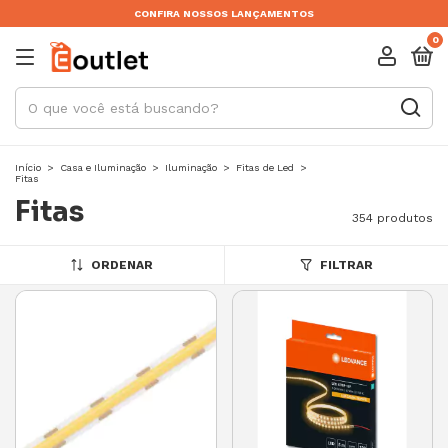
CONFIRA NOSSOS LANÇAMENTOS
0
Início
>
Casa e Iluminação
>
Iluminação
>
Fitas de Led
>
Fitas
Fitas
354 produtos
ORDENAR
FILTRAR