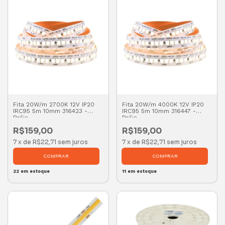
Fita 20W/m 2700K 12V IP20
Fita 20W/m 4000K 12V IP20
IRC95 5m 10mm 316423 -
IRC95 5m 10mm 316447 -
Brilia
Brilia
R$159,00
R$159,00
7
x
de
R$22,71
sem juros
7
x
de
R$22,71
sem juros
22
em estoque
11
em estoque