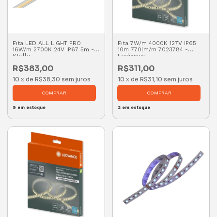
Fita LED ALL LIGHT PRO
Fita 7W/m 4000K 127V IP65
16W/m 2700K 24V IP67 5m -
10m 770lm/m 7023784 -
Stella
Ledvance
R$383,00
R$311,00
10
x
de
R$38,30
sem juros
10
x
de
R$31,10
sem juros
9
em estoque
2
em estoque