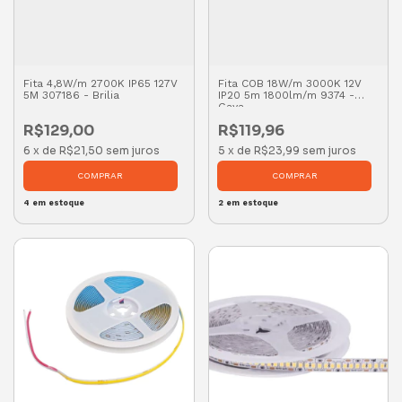
Fita 4,8W/m 2700K IP65 127V
Fita COB 18W/m 3000K 12V
5M 307186 - Brilia
IP20 5m 1800lm/m 9374 -
Gaya
R$129,00
R$119,96
6
x
de
R$21,50
sem juros
5
x
de
R$23,99
sem juros
4
em estoque
2
em estoque