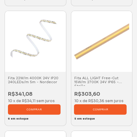
Fita 22W/m 4000K 24V IP20
Fita ALL LIGHT Free-Cut
240LEDs/m 5m - Nordecor
15W/m 2700K 24V IP65 -
Stella
R$341,08
R$303,60
10
x
de
R$34,11
sem juros
10
x
de
R$30,36
sem juros
6
em estoque
5
em estoque