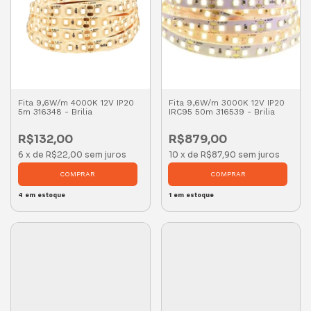
Fita 9,6W/m 4000K 12V IP20
Fita 9,6W/m 3000K 12V IP20
5m 316348 - Brilia
IRC95 50m 316539 - Brilia
R$132,00
R$879,00
6
x
de
R$22,00
sem juros
10
x
de
R$87,90
sem juros
4
em estoque
1
em estoque