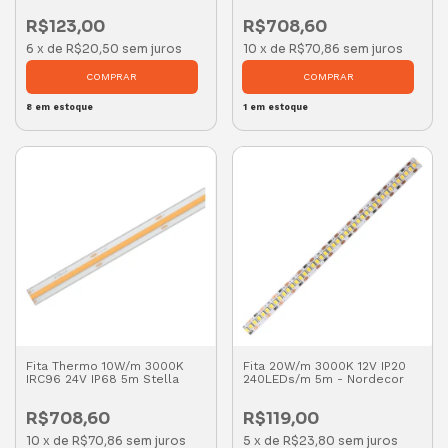
R$123,00
R$708,60
6
x
de
R$20,50
sem juros
10
x
de
R$70,86
sem juros
8
em estoque
1
em estoque
Fita Thermo 10W/m 3000K
Fita 20W/m 3000K 12V IP20
IRC96 24V IP68 5m Stella
240LEDs/m 5m - Nordecor
R$708,60
R$119,00
10
x
de
R$70,86
sem juros
5
x
de
R$23,80
sem juros