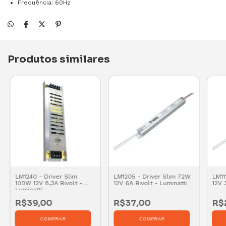
Frequência: 60Hz
Produtos similares
LM1240 - Driver Slim
LM1205 - Driver Slim 72W
LM11
100W 12V 8,3A Bivolt -
12V 6A Bivolt - Luminatti
12V 
Luminatti
R$39,00
R$37,00
R$