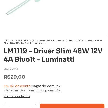
Início
>
Casa e Iluminação
>
Materiais Elétricos
>
Driver/Fonte
>
LM1119 - Driver
Slim 48W 12V 4A Bivolt - Luminatti
LM1119 - Driver Slim 48W 12V
4A Bivolt - Luminatti
SKU:
LM1119
R$29,00
5% de desconto
pagando com Pix
Não acumulável com outras promoções
Ver mais detalhes