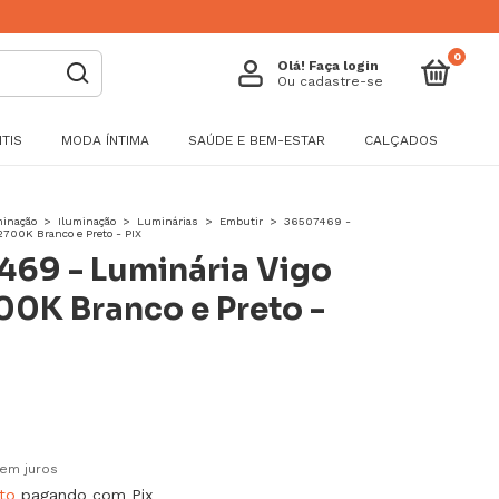
0
Olá!
Faça login
Ou cadastre-se
TIS
MODA ÍNTIMA
SAÚDE E BEM-ESTAR
CALÇADOS
minação
>
Iluminação
>
Luminárias
>
Embutir
>
36507469 -
700K Branco e Preto - PIX
69 - Luminária Vigo
0K Branco e Preto -
em juros
to
pagando com Pix