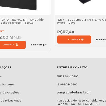
10PTO - Narrow MR11 Embutido
8267 - Spot Embutir No Frame A
echado (Preto) - Stella
Preto - Gaya
R$37,44
OFF
2,00
R$44,10
15
em es
9
em estoque
MAÇÕES
ENTRE EM CONTATO
s
5515988240502
s Volumes
15 98824-0502
 e Devoluções
adm@eoutletbrasil.com
a de Privacidade
Rua Cecília do Rego Almeida, 98, 
Palhoça - SC - CEP: 88.133-560