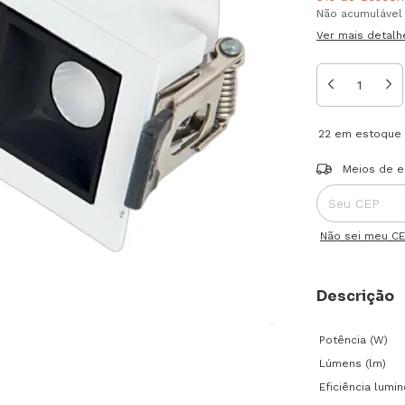
Não acumulável
Ver mais detalh
22
em estoque
Entregas para o
Meios de e
Não sei meu C
Descrição
Potência (W)
Lúmens (lm)
Eficiência lumi