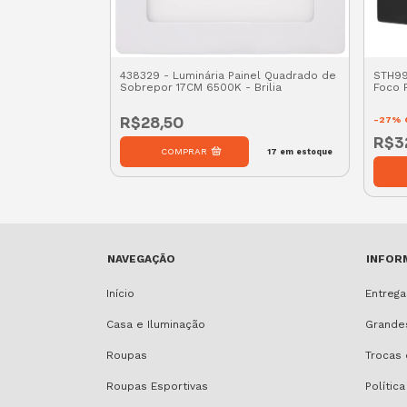
Light 20W
438329 - Luminária Painel Quadrado de
STH99
Luminatti
Sobrepor 17CM 6500K - Brilia
Foco F
R$28,50
-
27
%
R$3
s
17
em estoque
19
em estoque
NAVEGAÇÃO
INFOR
Início
Entrega
Casa e Iluminação
Grande
Roupas
Trocas
Roupas Esportivas
Polític