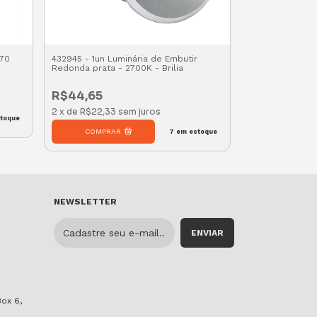
R70
432945 - 1un Luminária de Embutir
STH21940BR/40 
Redonda prata - 2700K - Brilia
Par30 12W 4000K
R$44,65
R$92,80
2
x
de
R$22,33
sem juros
4
x
de
R$23,20
toque
7
em estoque
NEWSLETTER
Box 6,