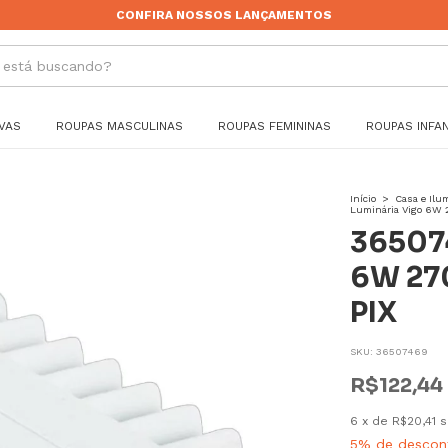
CONFIRA NOSSOS LANÇAMENTOS
VAS
ROUPAS MASCULINAS
ROUPAS FEMININAS
ROUPAS INFAN
Início
>
Casa e Ilu
Luminária Vigo 6W 2
365074
6W 270
PIX
SKU:
36507469
R$122,44
6
x
de
R$20,41
s
5% de descon