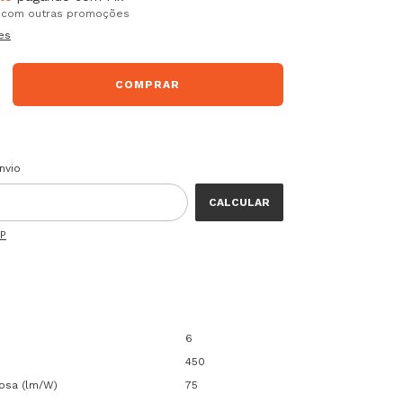
 com outras promoções
es
 CEP:
ALTERAR CEP
nvio
CALCULAR
EP
6
450
nosa (lm/W)
75